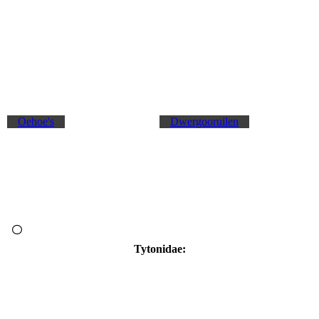
Oehoe's
Dwergooruilen
Tytonidae: