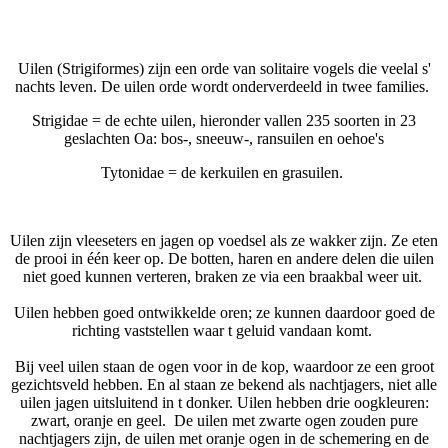
Uilen
(Strigiformes) zijn een orde van solitaire vogels die veelal s'
nachts leven. De uilen orde wordt onderverdeeld in twee families.
Strigidae = de echte uilen, hieronder vallen 235 soorten in 23
geslachten Oa: bos-, sneeuw-, ransuilen en oehoe's
Tytonidae = de kerkuilen en grasuilen.
Uilen zijn vleeseters en jagen op voedsel als ze wakker zijn. Ze eten
de prooi in één keer op. De botten, haren en andere delen die uilen
niet goed kunnen verteren, braken ze via een braakbal weer uit.
Uilen hebben goed ontwikkelde oren; ze kunnen daardoor goed de
richting vaststellen waar t geluid vandaan komt.
Bij veel uilen staan de ogen voor in de kop, waardoor ze een groot
gezichtsveld hebben. En al staan ze bekend als nachtjagers, niet alle
uilen jagen uitsluitend in t donker. Uilen hebben drie oogkleuren:
zwart, oranje en geel. De uilen met zwarte ogen zouden pure
nachtjagers zijn, de uilen met oranje ogen in de schemering en de