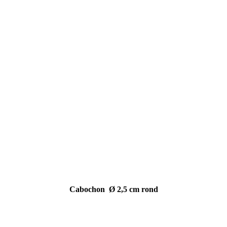
Cabochon geel/zwart
Cabochon geel/zwart
Cabochon
Cabochon dots
Cabochon glitter
Cabochon crackle
Cabochon marmer
Cabochon marmer
Cabochon marmer blue
Cabochon Ø 2,5 cm rond
Cabochon Ammoniet