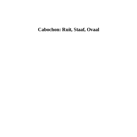
Cabochon marmereffect
Cabochon glitter
Cabochon: Ruit, Staaf, Ovaal
Cabochon Staaf 1
Cabochon Staaf 2
Cabochon Ovaal 1
Cabochon Ovaal 2
Cabochon Ruit 1
Cabochon Ruit 2