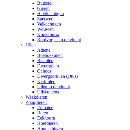
Buizerd
Gieren
Havikachtigen
Sperwer
Valkachtigen
Wouwen
Kookaburra
Roofvogels in de vlucht
Uilen
Athene
Boeboekuilen
Bosuilen
Dwerguilen
Oehoes
Dwergooruilen (Otus)
Kerkuilen
Uilen in de vlucht
Uilskuikens
Weekdieren
Zoogdieren
Primaten
Beren
Eekhoorn
Hoefdieren
Hondachtigen