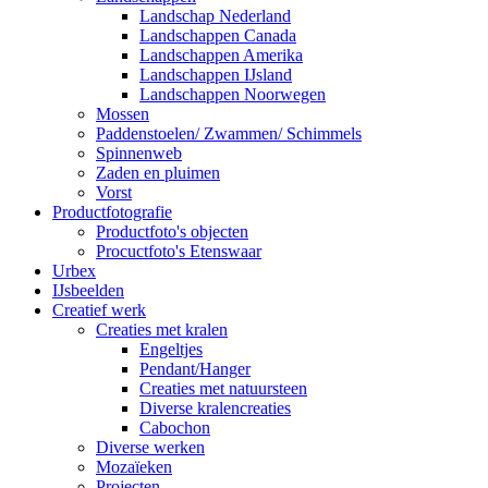
Landschap Nederland
Landschappen Canada
Landschappen Amerika
Landschappen IJsland
Landschappen Noorwegen
Mossen
Paddenstoelen/ Zwammen/ Schimmels
Spinnenweb
Zaden en pluimen
Vorst
Productfotografie
Productfoto's objecten
Procuctfoto's Etenswaar
Urbex
IJsbeelden
Creatief werk
Creaties met kralen
Engeltjes
Pendant/Hanger
Creaties met natuursteen
Diverse kralencreaties
Cabochon
Diverse werken
Mozaïeken
Projecten