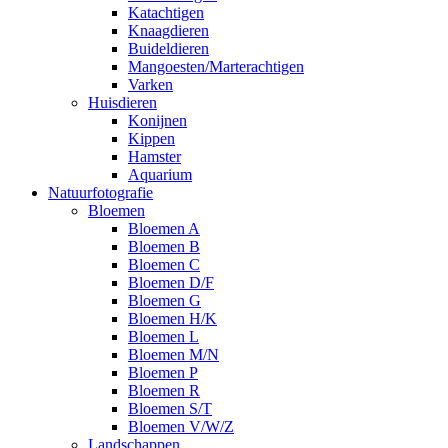
Katachtigen
Knaagdieren
Buideldieren
Mangoesten/Marterachtigen
Varken
Huisdieren
Konijnen
Kippen
Hamster
Aquarium
Natuurfotografie
Bloemen
Bloemen A
Bloemen B
Bloemen C
Bloemen D/F
Bloemen G
Bloemen H/K
Bloemen L
Bloemen M/N
Bloemen P
Bloemen R
Bloemen S/T
Bloemen V/W/Z
Landschappen