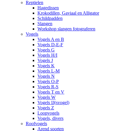
Reptielen
Hagedissen
Krokodillen, Gaviaal en Alligator
Schildpadden
Slangen
Workshop slangen fotograferen
Vogels
Vogels A en B
Vogels D-E-F
Vogels G
Vogels H/I
Vogels J
Vogels K
Vogels L-M
Vogels N
Vogels O-P
Vogels R-S
Vogels T en V
Vogels W
Vogels IJ(svogel)
Vogels Z
Loopvogels
Vogels, divers
Roofvogels
Arend soorten