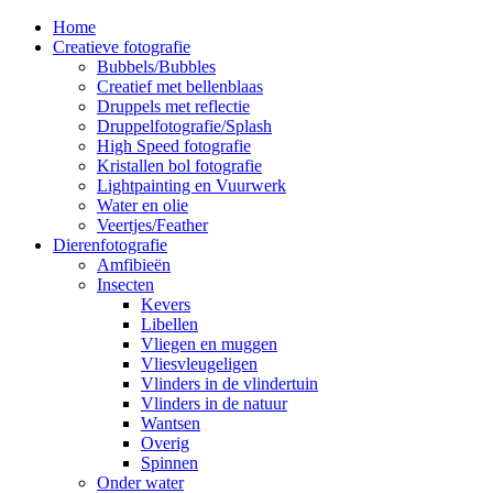
Home
Creatieve fotografie
Bubbels/Bubbles
Creatief met bellenblaas
Druppels met reflectie
Druppelfotografie/Splash
High Speed fotografie
Kristallen bol fotografie
Lightpainting en Vuurwerk
Water en olie
Veertjes/Feather
Dierenfotografie
Amfibieën
Insecten
Kevers
Libellen
Vliegen en muggen
Vliesvleugeligen
Vlinders in de vlindertuin
Vlinders in de natuur
Wantsen
Overig
Spinnen
Onder water